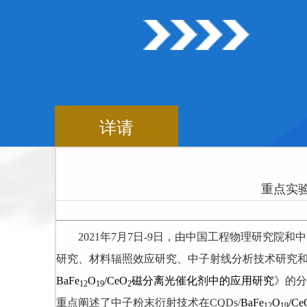
详请
重点实
2021
年
7
月
7
日
-9
日，由中国工程物理研究院和中
研究、材料辐照效应研究、中子射线分析技术研究
BaFe
O
/CeO
磁分离光催化剂中的应用研究
》的分
12
19
2
重点阐述了中子粉末衍射技术在
CQDs/
BaFe
O
/Ce
12
19